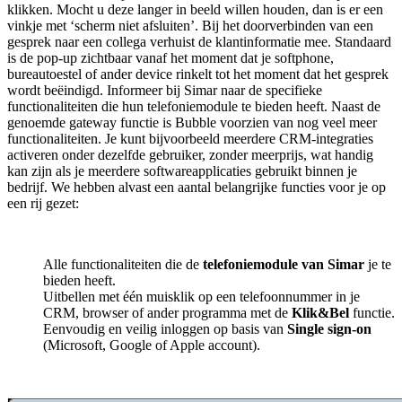
klikken. Mocht u deze langer in beeld willen houden, dan is er een
vinkje met ‘scherm niet afsluiten’. Bij het doorverbinden van een
gesprek naar een collega verhuist de klantinformatie mee. Standaard
is de pop-up zichtbaar vanaf het moment dat je softphone,
bureautoestel of ander device rinkelt tot het moment dat het gesprek
wordt beëindigd. Informeer bij Simar naar de specifieke
functionaliteiten die hun telefoniemodule te bieden heeft. Naast de
genoemde gateway functie is Bubble voorzien van nog veel meer
functionaliteiten. Je kunt bijvoorbeeld meerdere CRM-integraties
activeren onder dezelfde gebruiker, zonder meerprijs, wat handig
kan zijn als je meerdere softwareapplicaties gebruikt binnen je
bedrijf. We hebben alvast een aantal belangrijke functies voor je op
een rij gezet:
Alle functionaliteiten die de
telefoniemodule van Simar
je te
bieden heeft.
Uitbellen met één muisklik op een telefoonnummer in je
CRM, browser of ander programma met de
Klik&Bel
functie.
Eenvoudig en veilig inloggen op basis van
Single sign-on
(Microsoft, Google of Apple account).