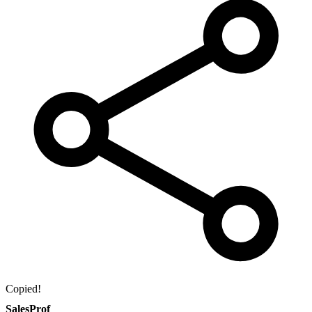
Copied!
SalesProf