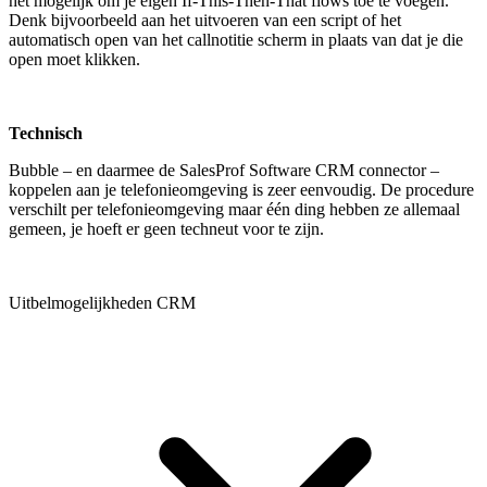
het mogelijk om je eigen If-This-Then-That flows toe te voegen.
Denk bijvoorbeeld aan het uitvoeren van een script of het
automatisch open van het callnotitie scherm in plaats van dat je die
open moet klikken.
Technisch
Bubble – en daarmee de SalesProf Software CRM connector –
koppelen aan je telefonieomgeving is zeer eenvoudig. De procedure
verschilt per telefonieomgeving maar één ding hebben ze allemaal
gemeen, je hoeft er geen techneut voor te zijn.
Uitbelmogelijkheden CRM