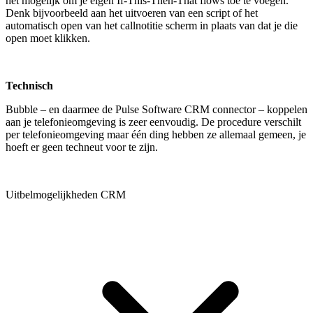
het mogelijk om je eigen If-This-Then-That flows toe te voegen.
Denk bijvoorbeeld aan het uitvoeren van een script of het
automatisch open van het callnotitie scherm in plaats van dat je die
open moet klikken.
Technisch
Bubble – en daarmee de Pulse Software CRM connector – koppelen
aan je telefonieomgeving is zeer eenvoudig. De procedure verschilt
per telefonieomgeving maar één ding hebben ze allemaal gemeen, je
hoeft er geen techneut voor te zijn.
Uitbelmogelijkheden CRM