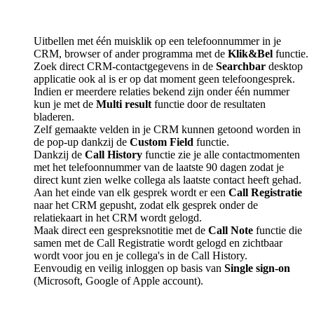
Uitbellen met één muisklik op een telefoonnummer in je
CRM, browser of ander programma met de
Klik&Bel
functie.
Zoek direct CRM-contactgegevens in de
Searchbar
desktop
applicatie ook al is er op dat moment geen telefoongesprek.
Indien er meerdere relaties bekend zijn onder één nummer
kun je met de
Multi result
functie door de resultaten
bladeren.
Zelf gemaakte velden in je CRM kunnen getoond worden in
de pop-up dankzij de
Custom Field
functie.
Dankzij de
Call History
functie zie je alle contactmomenten
met het telefoonnummer van de laatste 90 dagen zodat je
direct kunt zien welke collega als laatste contact heeft gehad.
Aan het einde van elk gesprek wordt er een
Call Registratie
naar het CRM gepusht, zodat elk gesprek onder de
relatiekaart in het CRM wordt gelogd.
Maak direct een gespreksnotitie met de
Call Note
functie die
samen met de Call Registratie wordt gelogd en zichtbaar
wordt voor jou en je collega's in de Call History.
Eenvoudig en veilig inloggen op basis van
Single sign-on
(Microsoft, Google of Apple account).