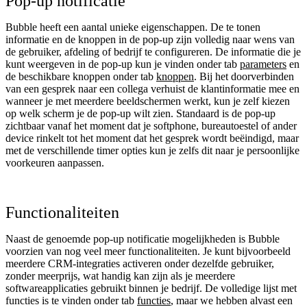
Pop-up notificatie
Bubble heeft een aantal unieke eigenschappen. De te tonen
informatie en de knoppen in de pop-up zijn volledig naar wens van
de gebruiker, afdeling of bedrijf te configureren. De informatie die je
kunt weergeven in de pop-up kun je vinden onder tab
parameters
en
de beschikbare knoppen onder tab
knoppen
. Bij het doorverbinden
van een gesprek naar een collega verhuist de klantinformatie mee en
wanneer je met meerdere beeldschermen werkt, kun je zelf kiezen
op welk scherm je de pop-up wilt zien. Standaard is de pop-up
zichtbaar vanaf het moment dat je softphone, bureautoestel of ander
device rinkelt tot het moment dat het gesprek wordt beëindigd, maar
met de verschillende timer opties kun je zelfs dit naar je persoonlijke
voorkeuren aanpassen.
Functionaliteiten
Naast de genoemde pop-up notificatie mogelijkheden is Bubble
voorzien van nog veel meer functionaliteiten. Je kunt bijvoorbeeld
meerdere CRM-integraties activeren onder dezelfde gebruiker,
zonder meerprijs, wat handig kan zijn als je meerdere
softwareapplicaties gebruikt binnen je bedrijf. De volledige lijst met
functies is te vinden onder tab
functies
, maar we hebben alvast een