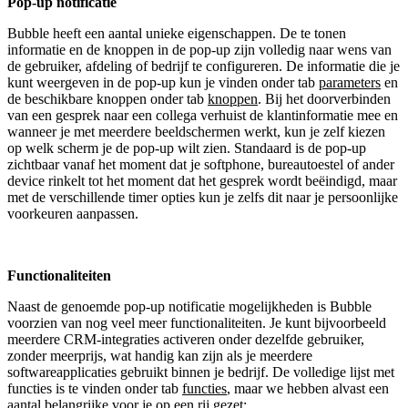
Pop-up notificatie
Bubble heeft een aantal unieke eigenschappen. De te tonen
informatie en de knoppen in de pop-up zijn volledig naar wens van
de gebruiker, afdeling of bedrijf te configureren. De informatie die je
kunt weergeven in de pop-up kun je vinden onder tab
parameters
en
de beschikbare knoppen onder tab
knoppen
. Bij het doorverbinden
van een gesprek naar een collega verhuist de klantinformatie mee en
wanneer je met meerdere beeldschermen werkt, kun je zelf kiezen
op welk scherm je de pop-up wilt zien. Standaard is de pop-up
zichtbaar vanaf het moment dat je softphone, bureautoestel of ander
device rinkelt tot het moment dat het gesprek wordt beëindigd, maar
met de verschillende timer opties kun je zelfs dit naar je persoonlijke
voorkeuren aanpassen.
Functionaliteiten
Naast de genoemde pop-up notificatie mogelijkheden is Bubble
voorzien van nog veel meer functionaliteiten. Je kunt bijvoorbeeld
meerdere CRM-integraties activeren onder dezelfde gebruiker,
zonder meerprijs, wat handig kan zijn als je meerdere
softwareapplicaties gebruikt binnen je bedrijf. De volledige lijst met
functies is te vinden onder tab
functies
, maar we hebben alvast een
aantal belangrijke voor je op een rij gezet: