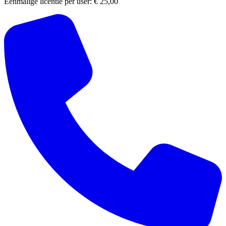
Eenmalige licentie per user:
€ 25,00