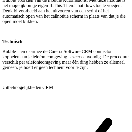
Bubble voorzien van de module Automations. Met deze module is
het mogelijk om je eigen If-This-Then-That flows toe te voegen.
Denk bijvoorbeeld aan het uitvoeren van een script of het
automatisch open van het callnotitie scherm in plaats van dat je die
open moet klikken.
Technisch
Bubble – en daarmee de Carerix Software CRM connector –
koppelen aan je telefonieomgeving is zeer eenvoudig. De procedure
verschilt per telefonieomgeving maar één ding hebben ze allemaal
gemeen, je hoeft er geen techneut voor te zijn.
Uitbelmogelijkheden CRM