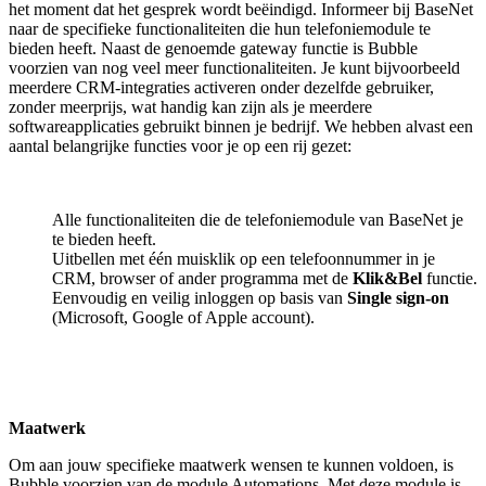
het moment dat het gesprek wordt beëindigd. Informeer bij BaseNet
naar de specifieke functionaliteiten die hun telefoniemodule te
bieden heeft. Naast de genoemde gateway functie is Bubble
voorzien van nog veel meer functionaliteiten. Je kunt bijvoorbeeld
meerdere CRM-integraties activeren onder dezelfde gebruiker,
zonder meerprijs, wat handig kan zijn als je meerdere
softwareapplicaties gebruikt binnen je bedrijf. We hebben alvast een
aantal belangrijke functies voor je op een rij gezet:
Alle functionaliteiten die de telefoniemodule van BaseNet je
te bieden heeft.
Uitbellen met één muisklik op een telefoonnummer in je
CRM, browser of ander programma met de
Klik&Bel
functie.
Eenvoudig en veilig inloggen op basis van
Single sign-on
(Microsoft, Google of Apple account).
Maatwerk
Om aan jouw specifieke maatwerk wensen te kunnen voldoen, is
Bubble voorzien van de module Automations. Met deze module is